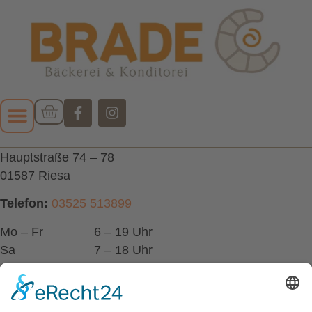
Hauptstraße 74 – 78
01587 Riesa
Telefon:
03525 513899
Mo – Fr
6 – 19 Uhr
Sa
7 – 18 Uhr
So
geschlossen