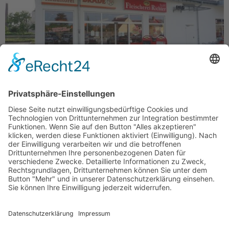
Hauptstraße 1001609 GröditzTelefon: 035263 469510 Mo –
Fr 7 – 18 Uhr Sa 7 – 12 Uhr So 7 – 10 Uhr
Bäcker Brade GmbH
Nossener Straße 48
01589 Riesa
Impressum